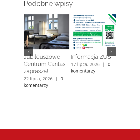
Podobne wpisy
iecka
Jubileuszowe
Informacja ZUS
„Stacja
uczniom
Centrum Caritas
Metamor
17 lipca, 2026
|
0
dości
zaprasza!
komentarzy
15 lipca, 
komentarz
026
|
0
22 lipca, 2026
|
0
y
komentarzy