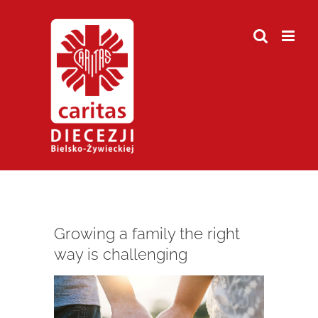
Przejdź
do
zawartości
Growing a family the right
way is challenging
Pokaż
większy