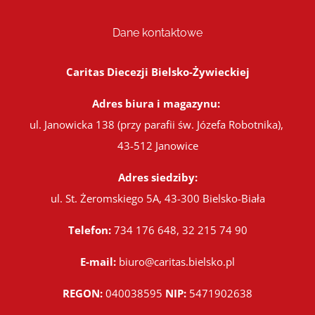
Dane kontaktowe
Caritas Diecezji Bielsko-Żywieckiej
Adres biura i magazynu:
ul. Janowicka 138 (przy parafii św. Józefa Robotnika),
43-512 Janowice
Adres siedziby:
ul. St. Żeromskiego 5A, 43-300 Bielsko-Biała
Telefon:
734 176 648, 32 215 74 90
E-mail:
biuro@caritas.bielsko.pl
REGON:
040038595
NIP:
5471902638