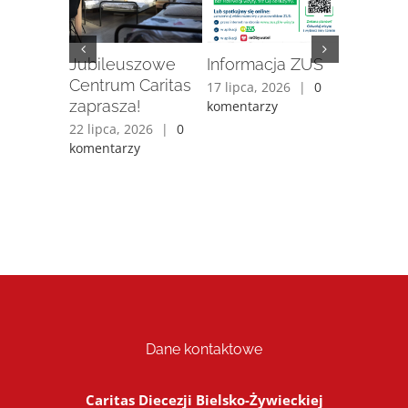
enie
Jubileuszowe
Informacja ZUS
„Stacja
mów
Centrum Caritas
Metamor
17 lipca, 2026
|
0
alnych
zaprasza!
komentarzy
15 lipca, 
26
komentarz
22 lipca, 2026
|
0
komentarzy
26
|
0
y
Dane kontaktowe
Caritas Diecezji Bielsko-Żywieckiej