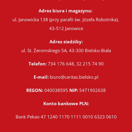
Adres biura i magazynu:
ul. Janowicka 138 (przy parafii św. Józefa Robotnika),
43-512 Janowice
Adres siedziby:
ul. St. Żeromskiego 5A, 43-300 Bielsko-Biała
Telefon:
734 176 648, 32 215 74 90
E-mail:
biuro@caritas.bielsko.pl
REGON:
040038595
NIP:
5471902638
Konto bankowe PLN:
Bank Pekao 47 1240 1170 1111 0010 6323 0610