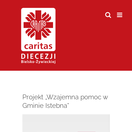
Przejdź
do
zawartości
Projekt „Wzajemna pomoc w
Gminie Istebna”
Pokaż
większy