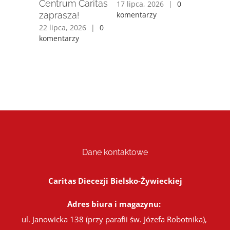
mów
Centrum Caritas
Metamor
17 lipca, 2026
|
0
alnych
zaprasza!
komentarzy
15 lipca, 
26
komentarz
22 lipca, 2026
|
0
komentarzy
26
|
0
y
Dane kontaktowe
Caritas Diecezji Bielsko-Żywieckiej
Adres biura i magazynu:
ul. Janowicka 138 (przy parafii św. Józefa Robotnika),