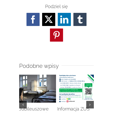
Podziel się
Facebook
Twitter
LinkedIn
Tumblr
Pinterest
Podobne wpisy
enie
Jubileuszowe
Informacja ZUS
„Stacja