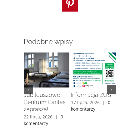
Pinterest
Podobne wpisy
enie
Jubileuszowe
Informacja ZUS
„Stacja
mów
Centrum Caritas
Metamor
17 lipca, 2026
|
0
alnych
zaprasza!
komentarzy
15 lipca, 
26
komentarz
22 lipca, 2026
|
0
komentarzy
26
|
0
y