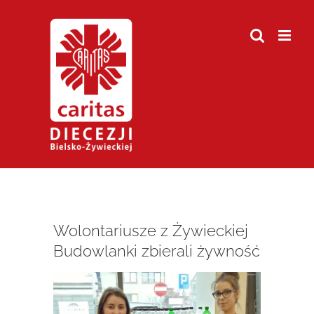
Przejdź
do
zawartości
Wolontariusze z Żywieckiej
Budowlanki zbierali żywność
Pokaż
większy