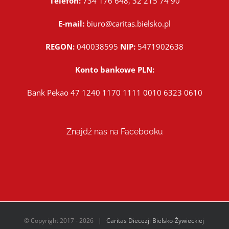
Telefon:
734 176 648, 32 215 74 90
E-mail:
biuro@caritas.bielsko.pl
REGON:
040038595
NIP:
5471902638
Konto bankowe PLN:
Bank Pekao 47 1240 1170 1111 0010 6323 0610
Znajdź nas na Facebooku
© Copyright 2017 -
2026 |
Caritas Diecezji Bielsko-Żywieckiej