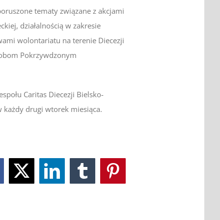
 poruszone tematy związane z akcjami
kiej, działalnością w zakresie
i wolontariatu na terenie Diecezji
Osobom Pokrzywdzonym
społu Caritas Diecezji Bielsko-
 każdy drugi wtorek miesiąca.
acebook
Twitter
LinkedIn
Tumblr
Pinterest