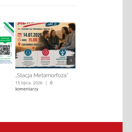
„Stacja Metamorfoza”
Nowy projekt Fundacj
Caritas Diecezji Bielsk
15 lipca, 2026
|
0
Żywieckiej
komentarzy
8 lipca, 2026
|
0 komentar